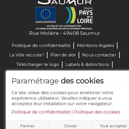
Rue Molière - 49408 Saumur
Politique de confidentialité
Mentions légales
La Ville recrute !
Plan de site
Nous contacter
Télécharger le logo
Labels & distinctions
Marchés publics
Paramétrage
des cookies
Réalisation de site :
Ce site utilise des cookies pour améliorer votre
expérience utilisateur. Veuillez indiquer si vous
acceptez leur installation sur votre navigateur.
Restez connecté
Politique de confidentialité
|
Politique des cookies
Fermer
Choisir
Tout accepter