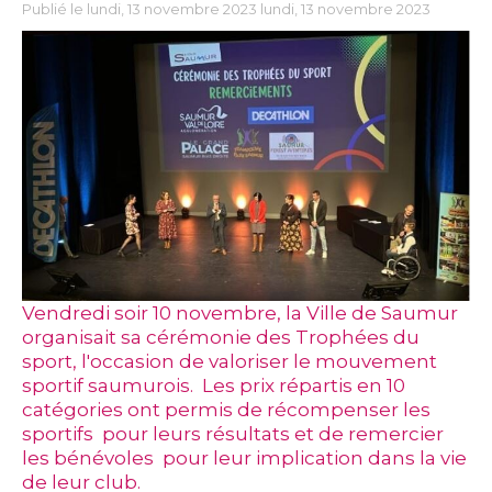
Publié le lundi, 13 novembre 2023 lundi, 13 novembre 2023
Vendredi soir 10 novembre, la Ville de Saumur
organisait sa cérémonie des Trophées du
sport, l'occasion de valoriser le mouvement
sportif saumurois. Les prix répartis en 10
catégories ont permis de récompenser les
sportifs pour leurs résultats et de remercier
les bénévoles pour leur implication dans la vie
de leur club.