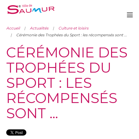
Accueil
Actualités
Culture et loisirs
Cérémonie des Trophées du Sport : les récompensés sont ...
CÉRÉMONIE DES
TROPHÉES DU
SPORT : LES
RÉCOMPENSÉS
SONT ...