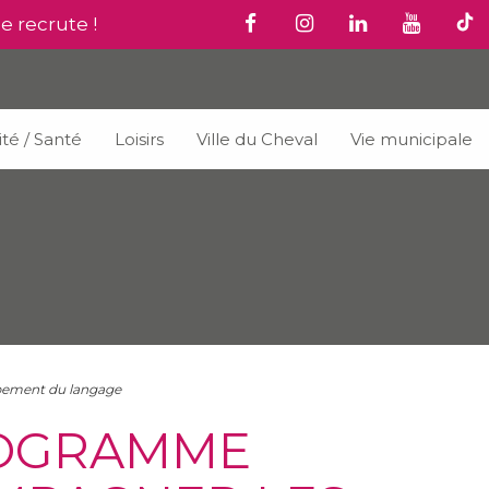
le recrute !
ité / Santé
Loisirs
Ville du Cheval
Vie municipale
ppement du langage
ROGRAMME