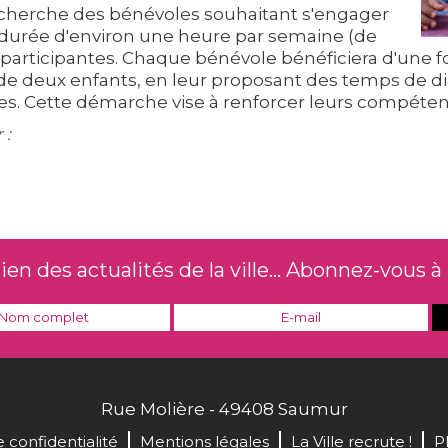
recherche des bénévoles souhaitant s'engager
ne durée d'environ une heure par semaine (de
les participantes. Chaque bénévole bénéficiera d'u
 de deux enfants, en leur proposant des temps de d
lues. Cette démarche vise à renforcer leurs compéten
 :
n des actualités de la ville... Abonnez-vous à 
Rue Molière - 49408 Saumur
e confidentialité
Mentions légales
La Ville recrute !
P